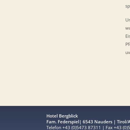
sp
Un
wu
Ei
Pf
u
Hotel Bergblick
Fam. Federspiel| 6543 Nauders | Tirol/A
Telefon +43 (0)5473 87311 | Fax +43 (0