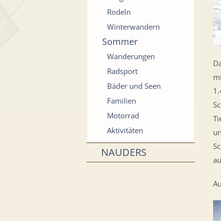
Rodeln
Winterwandern
Sommer
Wanderungen
D
Radsport
mi
Bäder und Seen
1.
Familien
Sc
Motorrad
Ti
Aktivitäten
un
Sc
NAUDERS
au
Au