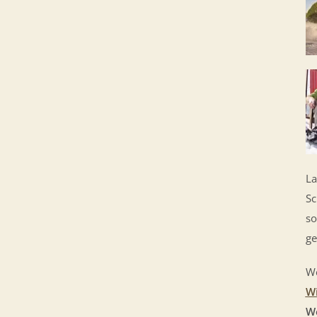
La
Sc
so
ge
We
W
W